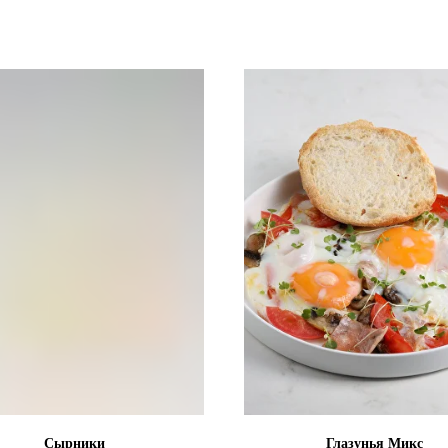
Сырники
Глазунья Микс