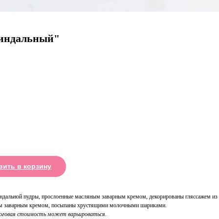
Миндальный"
вить в корзину
ндальной пудры, прослоенные масляным заварным кремом, декорированы гляссажем из 
ым заварным кремом, посыпаны хрустящими молочными шариками.
тоговая стоимость может варьироваться.