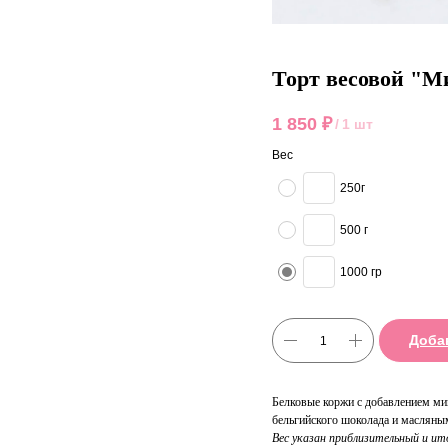
Торт весовой "
1 850
₽
/
1 шт
Вес
250г
500 г
1000 гр
Доба
Белковые коржи с добавлением ми
бельгийского шоколада и маслян
Вес указан приблизительный и и