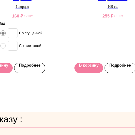
1 порция
160 гр.
160
₽
255
₽
/
2 шт
/
1 шт
Вид
Со сгущенкой
Со сметаной
зину
Подробнее
В корзину
Подробнее
азу :