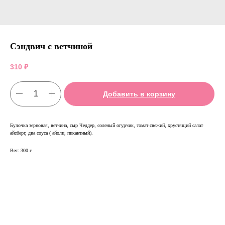
Сэндвич с ветчиной
310
₽
Добавить в корзину
Булочка зерновая, ветчина, сыр Чеддер, соленый огурчик, томат свежий, хрустящий салат
айсберг, два соуса ( айоли, пикантный).
Вес: 300 г