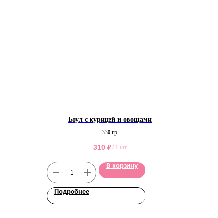
Боул с курицей и овощами
330 гр.
310
₽
/
1 шт
В корзину
Подробнее