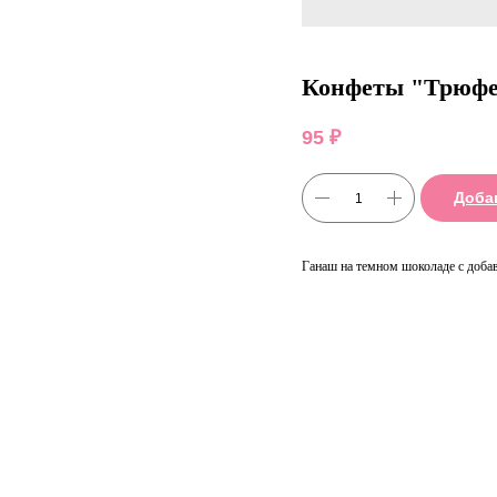
Конфеты "Трюфе
95
₽
Доба
Ганаш на темном шоколаде с доба