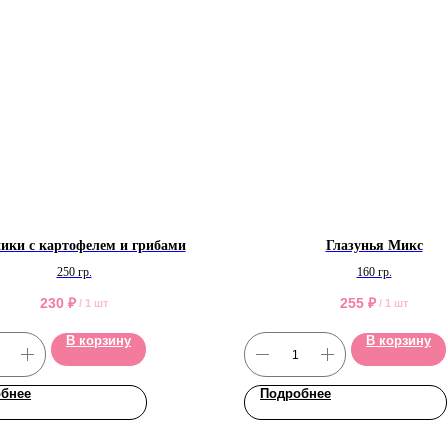
ики с картофелем и грибами
Глазунья Микс
250 гр.
160 гр.
230
₽
255
₽
/
1 шт
/
1 шт
В корзину
В корзину
бнее
Подробнее