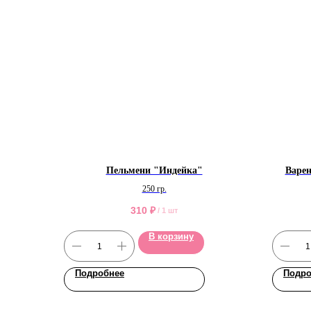
Пельмени "Индейка"
Варен
250 гр.
310
₽
/
1 шт
В корзину
Подробнее
Подро