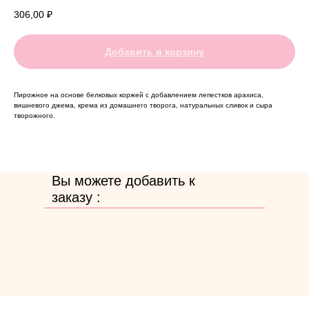
306,00
₽
Добавить в корзину
Пирожное на основе белковых коржей с добавлением лепестков арахиса,
вишневого джема, крема из домашнего творога, натуральных сливок и сыра
творожного.
Вы можете добавить к
заказу :