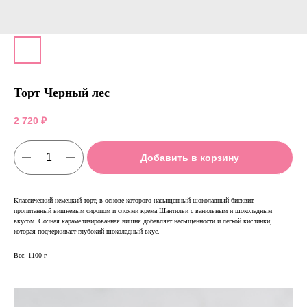
Торт Черный лес
2 720
₽
Добавить в корзину
Классический немецкий торт, в основе которого насыщенный шоколадный бисквит,
пропитанный вишневым сиропом и слоями крема Шантильи с ванильным и шоколадным
вкусом. Сочная карамелизированная вишня добавляет насыщенности и легкой кислинки,
которая подчеркивает глубокий шоколадный вкус.
Вес: 1100 г