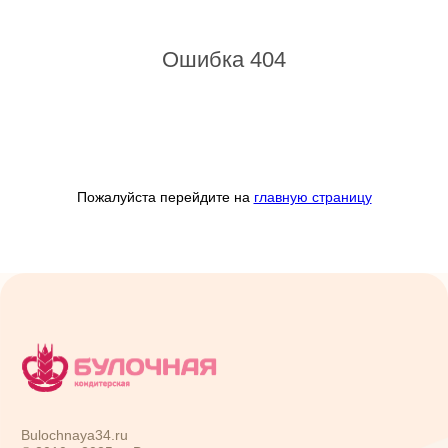
Ошибка 404
Пожалуйста перейдите на
главную страницу
Bulochnaya34.ru
© 2010—
2025
гг. Все права защищены
Сайт использует файлы кукис и другие сервисы сбора
технических данных его Посетителей
г. Волгоград:
пр. Ленина, 103
9:00-21:00
(8 961 069 03 72)
ул. Аллея Героев, 5