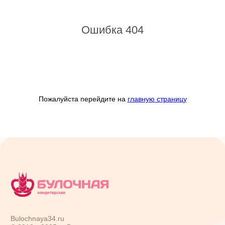
Ошибка 404
Пожалуйста перейдите на
главную страницу
Bulochnaya34.ru
© 2010—
2025
гг. Все права защищены
Сайт использует файлы кукис и другие сервисы сбора
технических данных его Посетителей
г. Волгоград:
пр. Ленина, 103
9:00-21:00
(8 961 069 03 72)
ул. Аллея Героев, 5