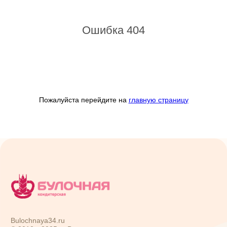
Ошибка 404
Пожалуйста перейдите на
главную страницу
Bulochnaya34.ru
© 2010—
2025
гг. Все права защищены
Сайт использует файлы кукис и другие сервисы сбора
технических данных его Посетителей
г. Волгоград:
пр. Ленина, 103
9:00-21:00
(8 961 069 03 72)
ул. Аллея Героев, 5