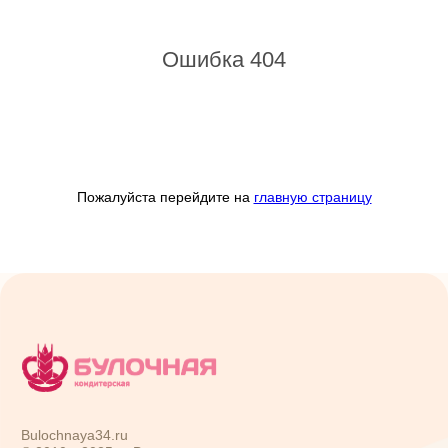
Ошибка 404
Пожалуйста перейдите на
главную страницу
Bulochnaya34.ru
© 2010—
2025
гг. Все права защищены
Сайт использует файлы кукис и другие сервисы сбора
технических данных его Посетителей
г. Волгоград:
пр. Ленина, 103
9:00-21:00
(8 961 069 03 72)
ул. Аллея Героев, 5