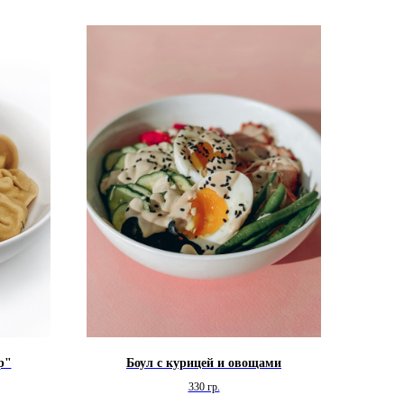
р"
Боул с курицей и овощами
330 гр.