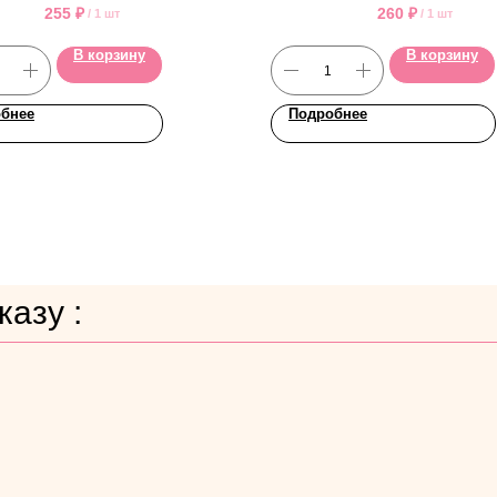
255
₽
260
₽
/
1 шт
/
1 шт
В корзину
В корзину
бнее
Подробнее
азу :