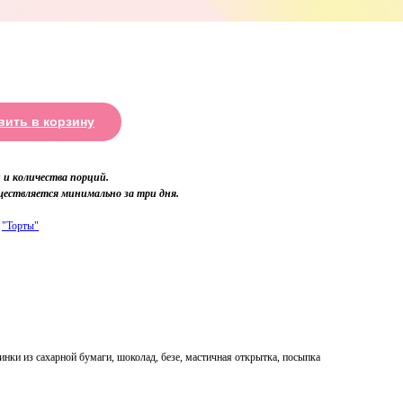
вить в корзину
и количества порций.
ществляется минимально за три дня.
е
"Торты"
нки из сахарной бумаги, шоколад, безе, мастичная открытка, посыпка