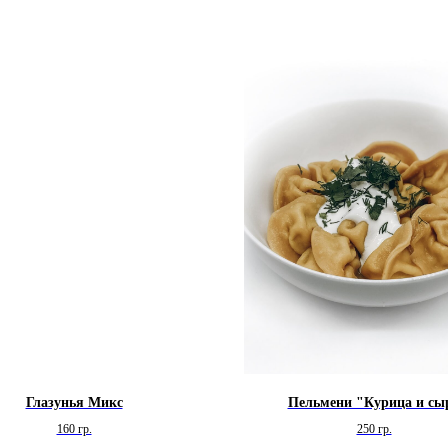
Глазунья Микс
Пельмени "Курица и сы
160 гр.
250 гр.