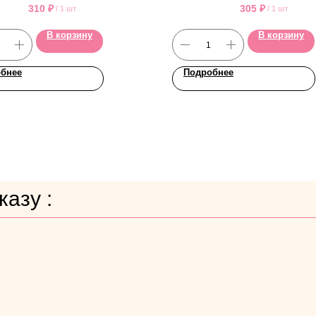
310
₽
305
₽
/
1 шт
/
1 шт
В корзину
В корзину
бнее
Подробнее
азу :