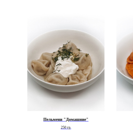
Пельмени "Домашние"
250 гр.