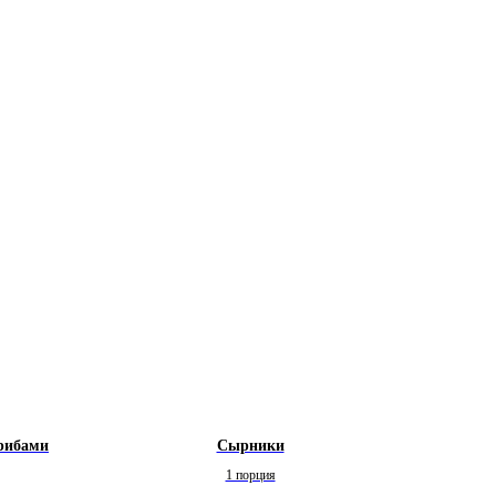
грибами
Сырники
1 порция