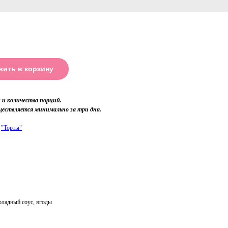
вить в корзину
и количества порций.
ществляется минимально за три дня.
е
"Торты"
ладный соус, ягоды